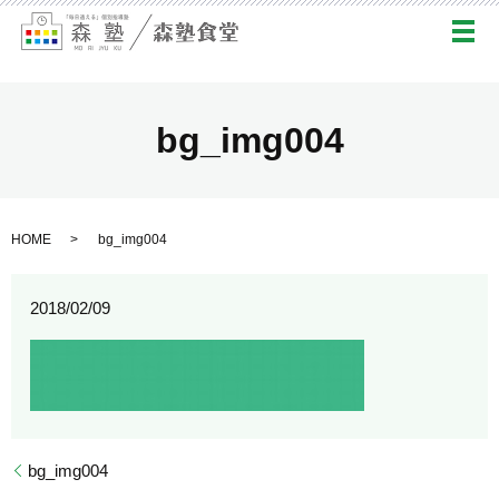
メ
bg_img004
HOME
bg_img004
2018/02/09
bg_img004