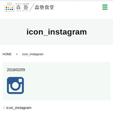
メ
icon_instagram
HOME
icon_instagram
2018/02/09
icon_instagram