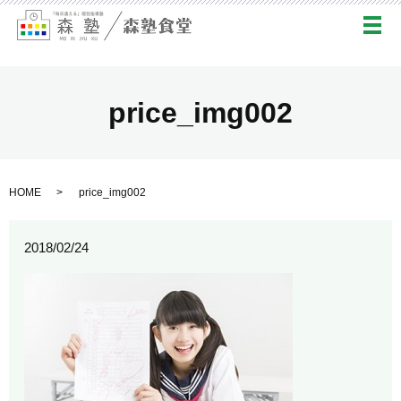
メ
price_img002
HOME
price_img002
2018/02/24