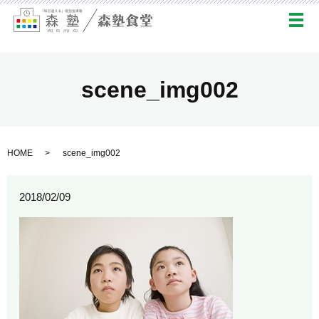
メ
scene_img002
HOME
scene_img002
2018/02/09