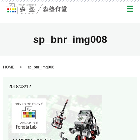
メ
sp_bnr_img008
HOME
sp_bnr_img008
2018/03/12