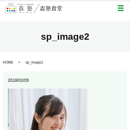
メ
sp_image2
HOME
sp_image2
2018/02/09