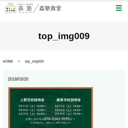
メ
top_img009
HOME
top_img009
2018/03/20